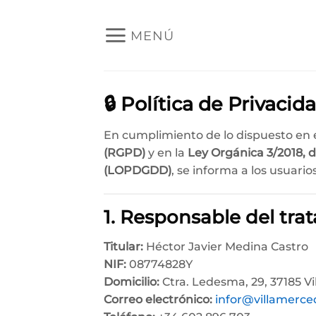
Saltar
al
MENÚ
contenido
🔒 Política de Privacid
En cumplimiento de lo dispuesto en 
(RGPD)
y en la
Ley Orgánica 3/2018, d
(LOPDGDD)
, se informa a los usuari
1. Responsable del tra
Titular:
Héctor Javier Medina Castro
NIF:
08774828Y
Domicilio:
Ctra. Ledesma, 29, 37185 V
Correo electrónico:
infor@villamerce