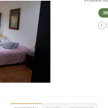
Incluidos tod
R