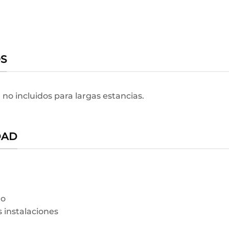
OS
 no incluidos para largas estancias.
DAD
no
s instalaciones