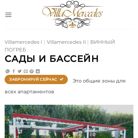
Saltar
al
contenido
Villamercedes I
|
Villamercedes II
|
ВИННЫЙ
ПОГРЕБ
САДЫ И БАССЕЙН
ЗАБРОНИРУЙ СЕЙЧАС
Это общие зоны для
всех апартаментов