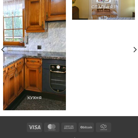
СПАЛЬНЯ 1
КУХНЯ
Visa
MasterCard
Cash
BitCoin
CashCloud
On