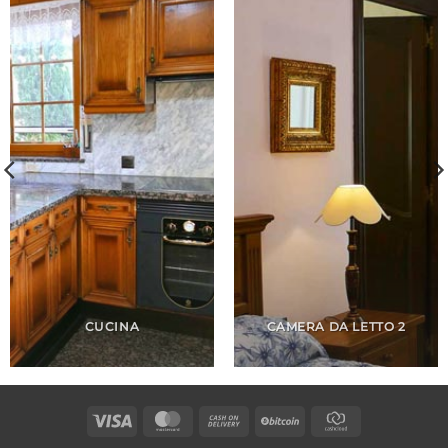
CUCINA
CAMERA DA LETTO 2
Visa
MasterCard
Cash
BitCoin
CashCloud
On