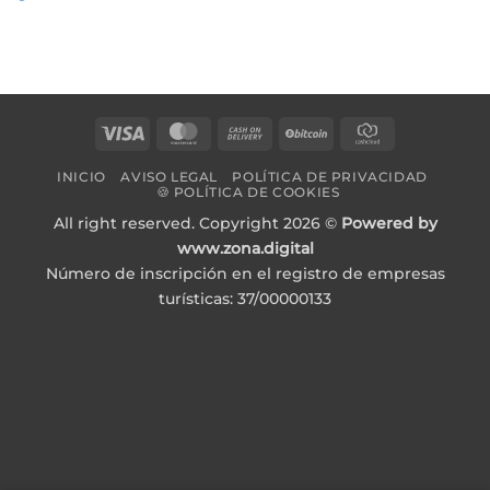
Visa
MasterCard
Cash
BitCoin
CashCloud
On
INICIO
AVISO LEGAL
POLÍTICA DE PRIVACIDAD
Delivery
🍪 POLÍTICA DE COOKIES
All right reserved. Copyright 2026 ©
Powered by
www.zona.digital
Número de inscripción en el registro de empresas
turísticas: 37/00000133